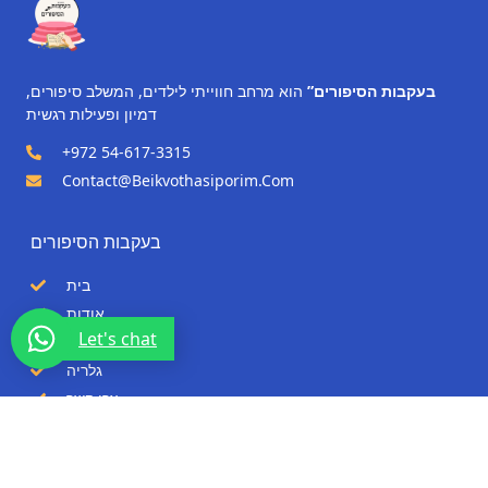
בעקבות הסיפורים”
הוא מרחב חווייתי לילדים, המשלב סיפורים,
דמיון ופעילות רגשית
+972 54-617-3315
Contact@beikvothasiporim.com
בעקבות הסיפורים
בית
אודות
Let's chat
שירותים
גלריה
צרו קשר
© 2026 כל הזכויות שמורות | עיצוב ופיתוח: Evensy Digital